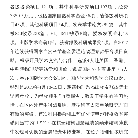
各级各类项目
121
项，其中科学研究项目
103
项，经费
3350.5
万元，包括国家自然科学基金
36
项，省部级科研项
目
43
项，其他科研项目
24
项。发表学术论文
289
篇，其中
被
SCI
收录
228
篇，
EI
、
ISTP
收录
5
篇。授权发明专利
15
项。出版学术专著
1
部。获省部级科研成果奖
1
项。自
2017
年连续获得国家自然科学基金委理论物理专款平台项目资
助。积极开展学术交流与合作，选派
9
人赴美国、香港、
中科院物理所等访学和进修，邀请国内外专家讲座
105
人
次，举办国际学术会议
1
次，国内学术和教学会议
13
次。
特别是
2019
年
4
月
18-19
日，邀请物理系杰出校友张杰院士
访问母校，为母校师生作
4
场报告，激发了学生的学习热
情，在区内外产生强烈反响。新型铜基太阳电池研究方面
有新的突破，首次利用掺杂和工艺优化使电池转换效率突
破到当前的
11.5%
；在核壳结构团簇组装的纳米结构薄膜
中发现可切换的金属绝缘体转变等。在粒子物理领域研究