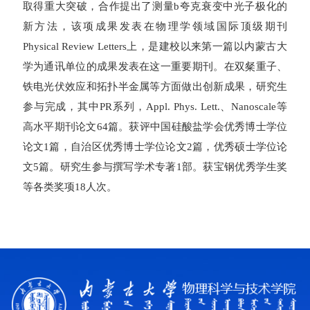
取得重大突破，合作提出了测量
b
夸克衰变中光子极化的
新方法，该项成果发表在物理学领域国际顶级期刊
Physical Review Letters
上，是建校以来第一篇以内蒙古大
学为通讯单位的成果发表在这一重要期刊。在双粲重子、
铁电光伏效应和拓扑半金属等方面做出创新成果，研究生
参与完成，其中
PR
系列，
Appl. Phys. Lett.
、
Nanoscale
等
高水平期刊论文
64
篇。获评中国硅酸盐学会优秀博士学位
论文
1
篇，自治区优秀博士学位论文
2
篇，优秀硕士学位论
文
5
篇。研究生参与撰写学术专著
1
部。获宝钢优秀学生奖
等各类奖项
18
人次。